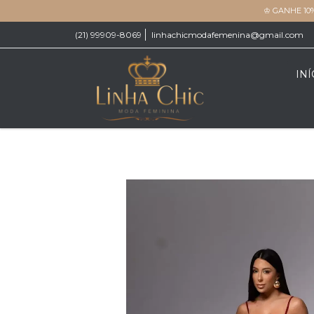
♔ GANHE 10
(21) 99909-8069
linhachicmodafemenina@gmail.com
INÍ