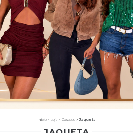
Início
>
Loja
>
Casacos
>
Jaqueta
JAQUETA