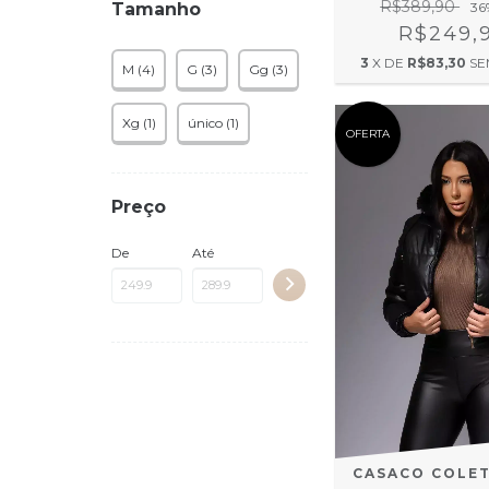
R$389,90
Tamanho
36
R$249,
3
X DE
R$83,30
SE
M (4)
G (3)
Gg (3)
Xg (1)
único (1)
OFERTA
Preço
De
Até
CASACO COLET