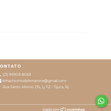
CONTATO
(21) 99909-8069
linhachicmodafemenina@gmail.com
Rua Santo Afonso 215, Lj 112 - Tijuca, Rj