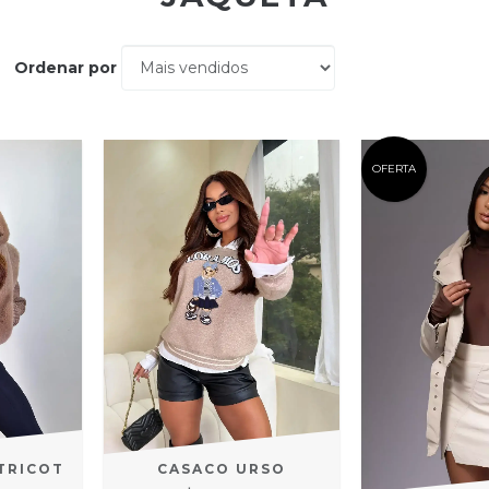
Ordenar por
OFERTA
TRICOT
CASACO URSO