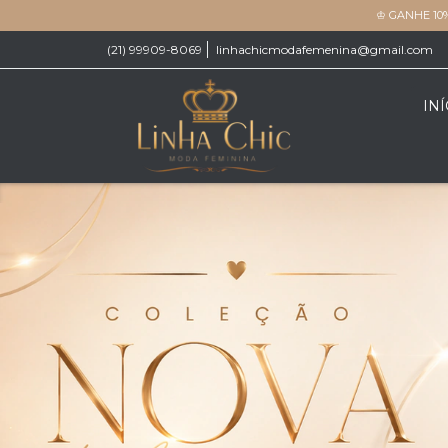
♔ GANHE 10
(21) 99909-8069
linhachicmodafemenina@gmail.com
INÍ