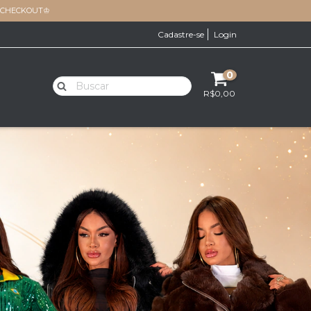
O CHECKOUT♔
Cadastre-se
Login
0
R$0,00