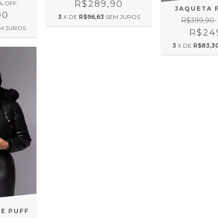
R$289,90
% OFF
JAQUETA 
90
3
X DE
R$96,63
SEM JUROS
R$399,90
M JUROS
R$24
3
X DE
R$83,3
E PUFF