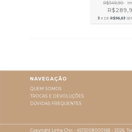
R$349,90
17
R$289,
3
X DE
R$96,63
SE
NAVEGAÇÃO
QUEM SOMOS
TROCAS E DEVOLUÇÕES
DÚVIDAS FREQUENTES
Copyright Linha Chic - 45115108000168 - 2026. Tod