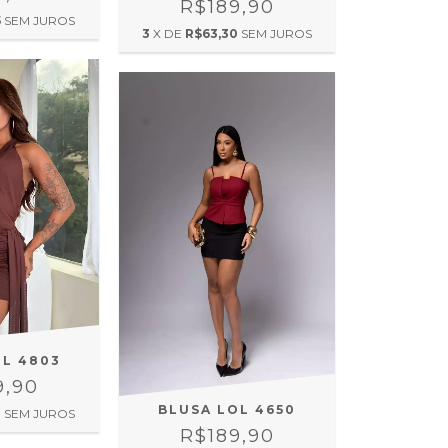
R$189,90
5
SEM JUROS
3
X DE
R$63,30
SEM JUROS
OL 4803
9,90
BLUSA LOL 4650
3
SEM JUROS
R$189,90