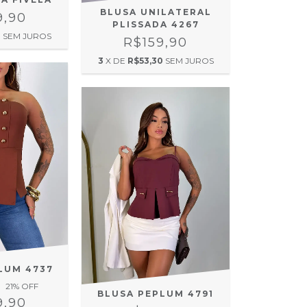
BLUSA UNILATERAL
9,90
PLISSADA 4267
3
SEM JUROS
R$159,90
3
X DE
R$53,30
SEM JUROS
LUM 4737
21
% OFF
BLUSA PEPLUM 4791
9,90