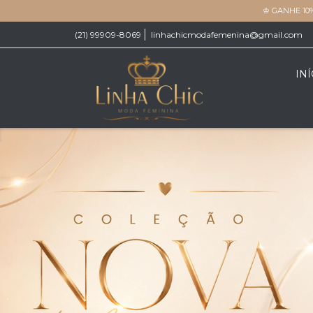
♔ GANHE 10
(21) 99909-8069
linhachicmodafemenina@gmail.com
INÍ