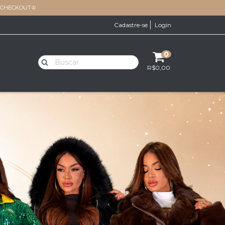
O CHECKOUT♔
Cadastre-se
Login
0
R$0,00