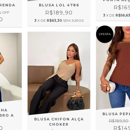
 RENDA
BLUSA LOL 4786
R$16
R$189,90
% OFF
3
X DE
R$56,6
0
3
X DE
R$63,30
SEM JUROS
OFERTA
LHA
BLUSA PEP
BRO A
BLUSA CHIFON ALÇA
R$189,90
CHOKER
0
R$14