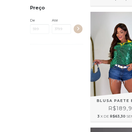
Preço
De
Até
BLUSA PAETE 
R$189,
3
X DE
R$63,30
SE