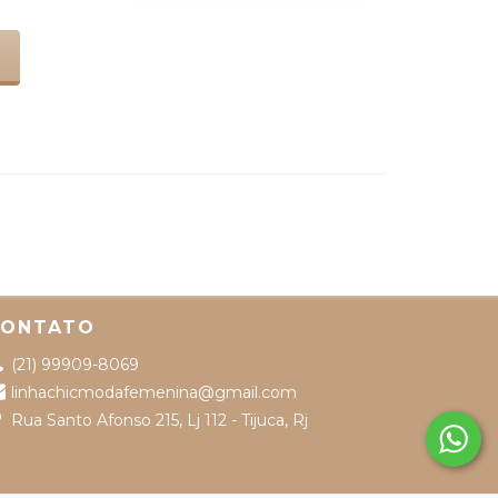
CONTATO
(21) 99909-8069
linhachicmodafemenina@gmail.com
Rua Santo Afonso 215, Lj 112 - Tijuca, Rj