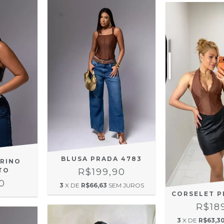
BLUSA PRADA 4783
RINO
TO
R$199,90
0
3
X DE
R$66,63
SEM JUROS
CORSELET P
R$18
3
X DE
R$63,3