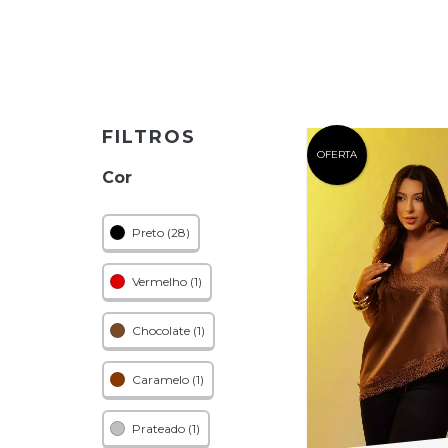
FILTROS
OFERTA
Cor
Preto (28)
Vermelho (1)
Chocolate (1)
Caramelo (1)
Prateado (1)