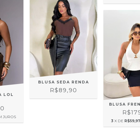
BLUSA SEDA RENDA
R$89,90
A LOL
BLUSA FRE
90
R$17
M JUROS
3
X DE
R$59,9