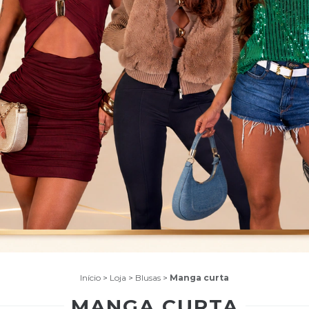
Início
>
Loja
>
Blusas
>
Manga curta
MANGA CURTA