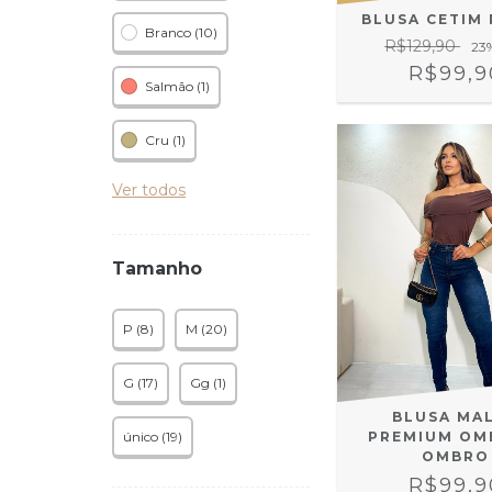
BLUSA CETIM
Branco (10)
R$129,90
23
R$99,9
Salmão (1)
Cru (1)
Ver todos
Tamanho
P (8)
M (20)
G (17)
Gg (1)
BLUSA MA
PREMIUM OM
único (19)
OMBRO
R$99,9