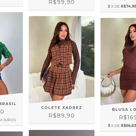
R$99,90
2
X DE
R$74,9
BRASIL
COLETE XADREZ
BLUSA L
90
R$89,90
R$16
M JUROS
3
X DE
R$56,6