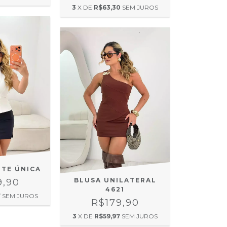
3
X DE
R$63,30
SEM JUROS
NTE ÚNICA
BLUSA UNILATERAL
9,90
4621
7
SEM JUROS
R$179,90
3
X DE
R$59,97
SEM JUROS