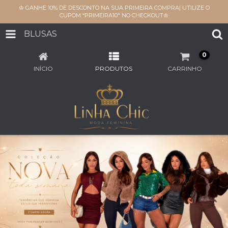
♔ GANHE 10% DE DESCONTO NA SUA PRIMEIRA COMPRA| UTILIZE O
CUPOM “PRIMEIRA10" NO CHECKOUT♔
BLUSAS
0
INÍCIO
PRODUTOS
CARRINHO