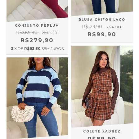
BLUSA CHIFON LAÇO
CONJUNTO PEPLUM
R$129,90
23
% OFF
R$389,90
28
% OFF
R$99,90
R$279,90
3
X DE
R$93,30
SEM JUROS
COLETE XADREZ