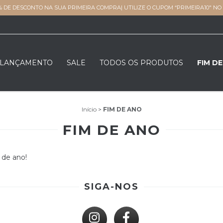
% DE DESCONTO NA SUA PRIMEIRA COMPRA| UTILIZE O CUPOM “PRIMEIRA10" N
LANÇAMENTO
SALE
TODOS OS PRODUTOS
FIM D
Início
>
FIM DE ANO
FIM DE ANO
 de ano!
SIGA-NOS