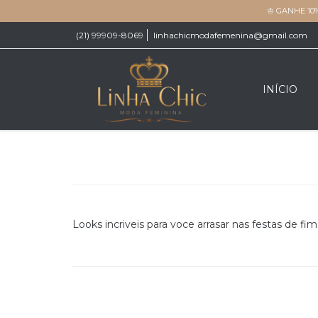
♔ GANHE 10
(21) 99909-8069
linhachicmodafemenina@gmail.com
INÍCIO
Looks incriveis para voce arrasar nas festas de fim