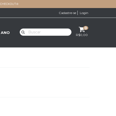
O CHECKOUT♔
Cadastre-se
Login
0
E ANO
R$0,00