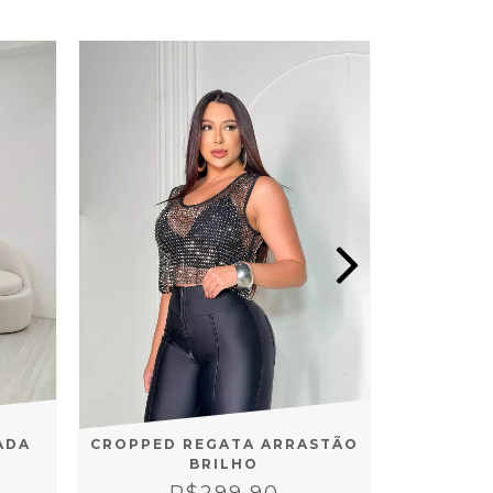
CROPPED REGATA ARRASTÃO
ADA
BLUSA
BRILHO
CORAÇÃ