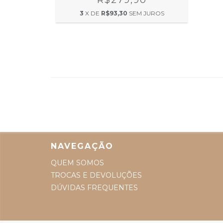
R$279,90
0
3
X DE
R$93,30
SEM JUROS
 JUROS
NAVEGAÇÃO
QUEM SOMOS
TROCAS E DEVOLUÇÕES
DÚVIDAS FREQUENTES