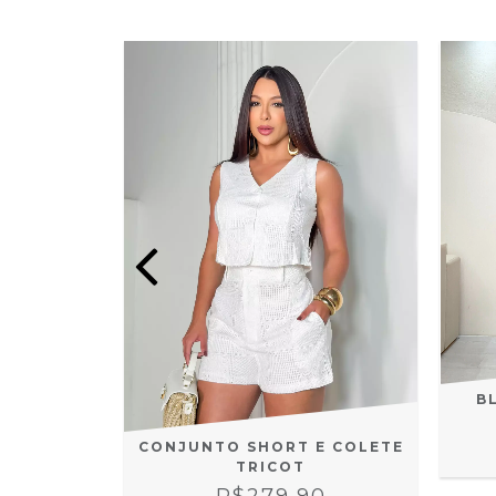
B
CONJUNTO SHORT E COLETE
ATERAL
TRICOT
A 4655