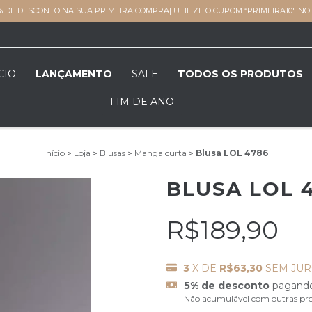
% DE DESCONTO NA SUA PRIMEIRA COMPRA| UTILIZE O CUPOM “PRIMEIRA10" N
CIO
LANÇAMENTO
SALE
TODOS OS PRODUTOS
FIM DE ANO
Início
>
Loja
>
Blusas
>
Manga curta
>
Blusa LOL 4786
BLUSA LOL 
R$189,90
3
X DE
R$63,30
SEM JU
5% de desconto
pagand
Não acumulável com outras pr