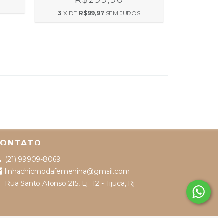
R$299,90
3
X DE
R$99,97
SEM JUROS
2
X DE
CONTATO
(21) 99909-8069
linhachicmodafemenina@gmail.com
Rua Santo Afonso 215, Lj 112 - Tijuca, Rj