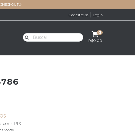
O CHECKOUT♔
Cadastre-se
Login
0
R$0,00
4786
ROS
o com PIX
omoções