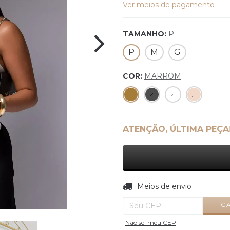
Ver meios de pagamento
TAMANHO:
P
P
M
G
COR:
MARROM
ATENÇÃO, ÚLTIMA PEÇA
Entregas para o CEP:
Meios de envio
C
Não sei meu CEP