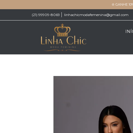
♔ GANHE 10
(21) 99909-8069
linhachicmodafemenina@gmail.com
INÍ