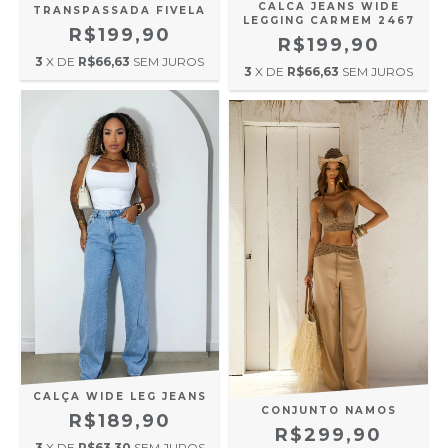
CALCA JEANS WIDE
TRANSPASSADA FIVELA
LEGGING CARMEM 2467
R$199,90
R$199,90
3
X DE
R$66,63
SEM JUROS
3
X DE
R$66,63
SEM JUROS
CALÇA WIDE LEG JEANS
CONJUNTO NAMOS
R$189,90
R$299,90
3
X DE
R$63,30
SEM JUROS