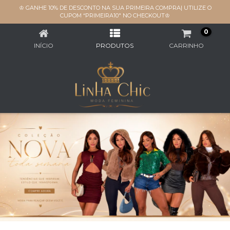
♔ GANHE 10% DE DESCONTO NA SUA PRIMEIRA COMPRA| UTILIZE O
PANTALONA
CUPOM “PRIMEIRA10" NO CHECKOUT♔
0
INÍCIO
PRODUTOS
CARRINHO