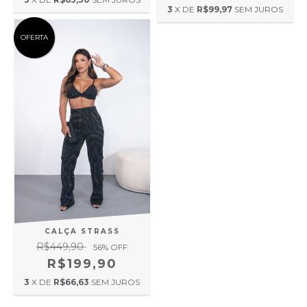
3
X DE
R$99,97
SEM JUROS
OFERTA
CALÇA STRASS
R$449,90
56
% OFF
R$199,90
3
X DE
R$66,63
SEM JUROS