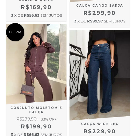
CALÇA CARGO SARJA
R$169,90
R$299,90
3
X DE
R$56,63
SEM JUROS
3
X DE
R$99,97
SEM JUROS
OFERTA
CONJUNTO MOLETOM E
CALÇA
R$299,90
33
% OFF
CALÇA WIDE LEG
R$199,90
R$229,90
3
X DE
R$66,63
SEM JUROS