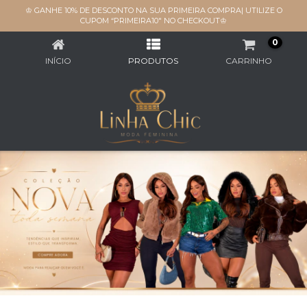
♔ GANHE 10% DE DESCONTO NA SUA PRIMEIRA COMPRA| UTILIZE O
CONJUNTOS
CUPOM “PRIMEIRA10" NO CHECKOUT♔
0
INÍCIO
PRODUTOS
CARRINHO