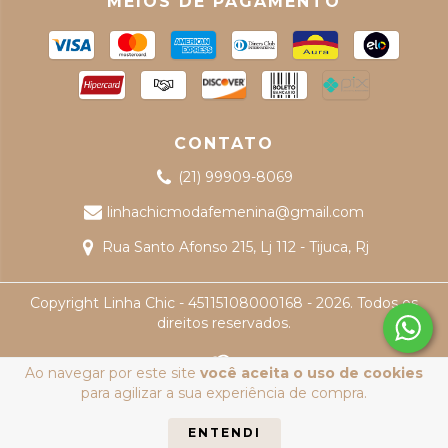
MEIOS DE PAGAMENTO
CONTATO
(21) 99909-8069
linhachicmodafemenina@gmail.com
Rua Santo Afonso 215, Lj 112 - Tijuca, Rj
Copyright Linha Chic - 45115108000168 - 2026. Todos os
direitos reservados.
Ao navegar por este site
você aceita o uso de cookies
para agilizar a sua experiência de compra.
ENTENDI