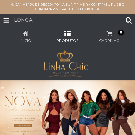
♔ GANHE 10% DE DESCONTO NA SUA PRIMEIRA COMPRA| UTILIZE O
CUPOM “PRIMEIRA10" NO CHECKOUT♔
LONGA
0
INÍCIO
PRODUTOS
CARRINHO