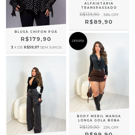
ALFAIATARIA
TRANSPASSADO
R$139,90
36
% OFF
R$89,90
BLUSA CHIFON POÁ
R$179,90
OFERTA
3
X DE
R$59,97
SEM JUROS
BODY MERIL MANGA
LONGA GOLA BOBA
R$129,90
23
% OFF
R$99,90