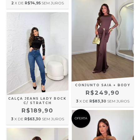
2
X DE
R$74,95
SEM JUROS
CONJUNTO SAIA + BODY
R$249,90
CALÇA JEANS LADY ROCK
3
X DE
R$83,30
SEM JUROS
C/ STRATCH
R$189,90
OFERTA
3
X DE
R$63,30
SEM JUROS