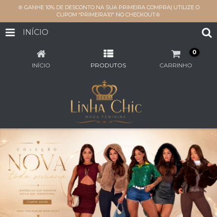
♔ GANHE 10% DE DESCONTO NA SUA PRIMEIRA COMPRA| UTILIZE O
CUPOM “PRIMEIRA10" NO CHECKOUT♔
INÍCIO
0
INÍCIO
PRODUTOS
CARRINHO