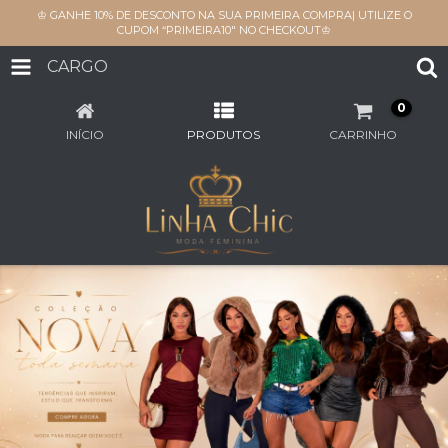
♔ GANHE 10% DE DESCONTO NA SUA PRIMEIRA COMPRA| UTILIZE O
CUPOM “PRIMEIRA10" NO CHECKOUT♔
CARGO
0
INÍCIO
PRODUTOS
CARRINHO