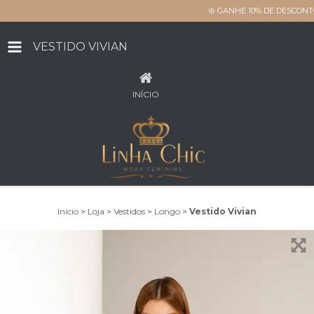
♔ GANHE 10% DE DESCONT
VESTIDO VIVIAN
INÍCIO
Início
>
Loja
>
Vestidos
>
Longo
>
Vestido Vivian