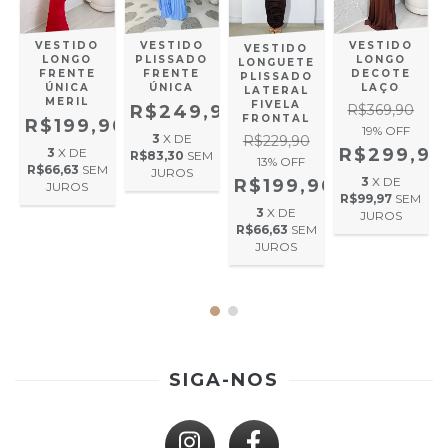
VESTIDO
VESTIDO
VESTIDO
VESTIDO
LONGO
PLISSADO
LONGO
LONGUETE
FRENTE
FRENTE
DECOTE
PLISSADO
ÚNICA
ÚNICA
LAÇO
LATERAL
MERIL
FIVELA
R$249,90
R$369,90
A
FRONTAL
R$199,90
19
% OFF
3
X DE
R$229,90
R$299,90
3
X DE
R$83,30
SEM
13
% OFF
R$66,63
SEM
JUROS
3
X DE
R$199,90
JUROS
,90
R$99,97
SEM
3
X DE
JUROS
R$66,63
SEM
M
JUROS
SIGA-NOS