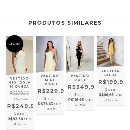
PRODUTOS SIMILARES
OFERTA
VESTIDO
SALUA
VESTIDO
VESTIDO
VESTIDO
DOTY
MIDI
R$199,90
MIDI GOLA
TRICOT
R$349,90
MIÇANGA
3
X DE
R$229,90
R$299,90
R$66,63
SEM
3
X DE
90
3
X DE
17
% OFF
JUROS
R$116,63
SEM
R$76,63
SEM
JUROS
R$249,90
JUROS
M
3
X DE
R$83,30
SEM
JUROS