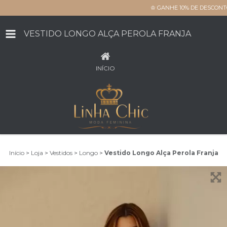
♔ GANHE 10% DE DESCONT
VESTIDO LONGO ALÇA PEROLA FRANJA
INÍCIO
Início
>
Loja
>
Vestidos
>
Longo
>
Vestido Longo Alça Perola Franja