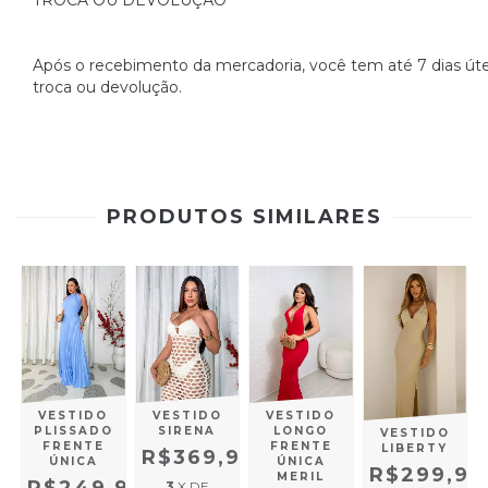
TROCA OU DEVOLUÇÃO
Após o recebimento da mercadoria, você tem até 7 dias úteis
troca ou devolução.
PRODUTOS SIMILARES
VESTIDO
VESTIDO
VESTIDO
PLISSADO
SIRENA
LONGO
VESTIDO
FRENTE
FRENTE
LIBERTY
R$369,90
ÚNICA
ÚNICA
R$299,90
MERIL
3
X DE