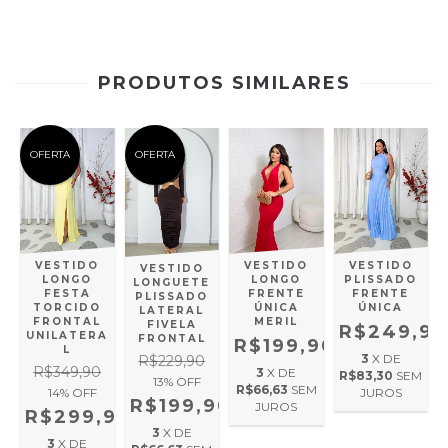
PRODUTOS SIMILARES
OFERTA
OFERTA
VESTIDO
VESTIDO
VESTIDO
VESTIDO
LONGO
LONGO
PLISSADO
LONGUETE
FESTA
FRENTE
FRENTE
PLISSADO
TORCIDO
ÚNICA
ÚNICA
LATERAL
FRONTAL
MERIL
FIVELA
,90
R$249,90
UNILATERA
FRONTAL
R$199,90
L
3
X DE
R$229,90
R$349,90
3
X DE
M
R$83,30
SEM
13
% OFF
R$66,63
SEM
14
% OFF
JUROS
R$199,90
JUROS
R$299,90
3
X DE
3
X DE