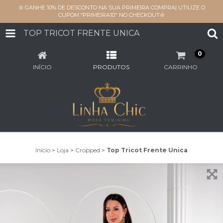
♔ GANHE 10% DE DESCONTO NA SUA PRIMEIRA COMPRA| UTILIZE O
CUPOM “PRIMEIRA10" NO CHECKOUT♔
TOP TRICOT FRENTE UNICA
0
INÍCIO
PRODUTOS
CARRINHO
Início
>
Loja
>
Cropped
>
Top Tricot Frente Unica