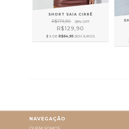
SHORT SAIA CIRRÊ
S
O FRONTAL
R$179,90
28
% OFF
R$129,90
0
2
X DE
R$64,95
SEM JUROS
 JUROS
NAVEGAÇÃO
QUEM SOMOS