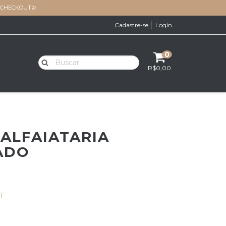
O CHECKOUT♔
Cadastre-se
Login
0
R$0,00
 ALFAIATARIA
ADO
FF