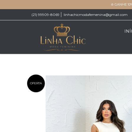
♔ GANHE 10
(21) 99909-8069
linhachicmodafemenina@gmail.com
INÍ
OFERTA