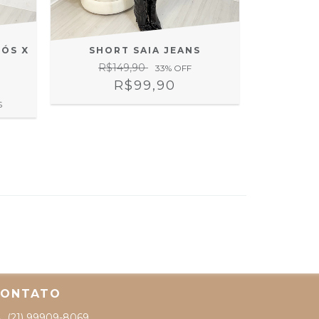
CÓS X
SHORT SAIA JEANS
SHORT
R$149,90
R$
33
% OFF
R$99,90
S
CONTATO
(21) 99909-8069