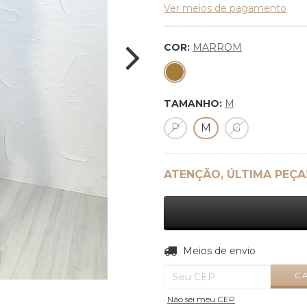
Ver meios de pagamento
COR:
MARROM
TAMANHO:
M
P
M
G
ATENÇÃO, ÚLTIMA PEÇA
Entregas para o CEP:
Meios de envio
C
Não sei meu CEP