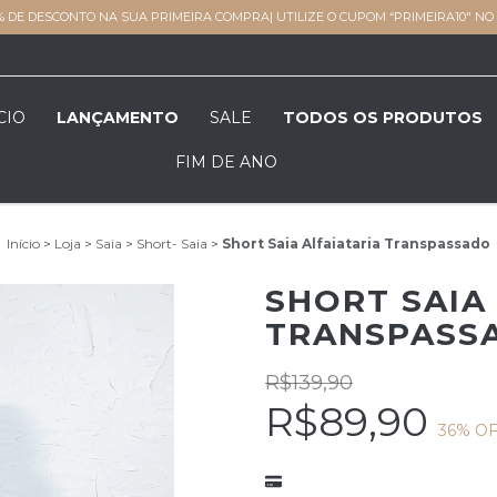
% DE DESCONTO NA SUA PRIMEIRA COMPRA| UTILIZE O CUPOM “PRIMEIRA10" N
CIO
LANÇAMENTO
SALE
TODOS OS PRODUTOS
FIM DE ANO
Início
>
Loja
>
Saia
>
Short- Saia
>
Short Saia Alfaiataria Transpassado
SHORT SAIA
TRANSPASS
R$139,90
R$89,90
36
% O