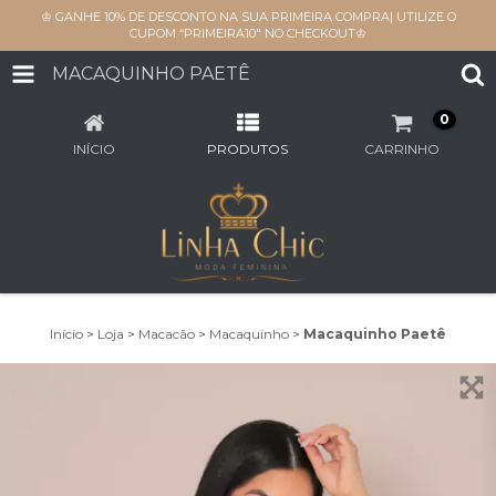
♔ GANHE 10% DE DESCONTO NA SUA PRIMEIRA COMPRA| UTILIZE O
CUPOM “PRIMEIRA10" NO CHECKOUT♔
MACAQUINHO PAETÊ
0
INÍCIO
PRODUTOS
CARRINHO
Início
>
Loja
>
Macacão
>
Macaquinho
>
Macaquinho Paetê