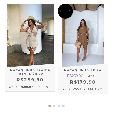
OFERTA
MACAQUINHO FRANJA
MACAQUINHO BRIZA
FRENTE ÚNICA
R$259,90
31
% OFF
R$299,90
R$179,90
3
X DE
R$99,97
SEM JUROS
3
X DE
R$59,97
SEM JUROS