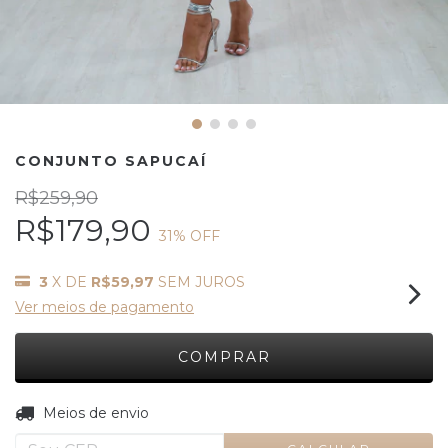
CONJUNTO SAPUCAÍ
R$259,90
R$179,90
31
% OFF
3
X DE
R$59,97
SEM JUROS
Ver meios de pagamento
ALTERAR CEP
Entregas para o CEP:
Meios de envio