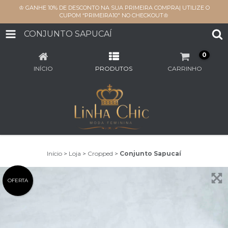
♔ GANHE 10% DE DESCONTO NA SUA PRIMEIRA COMPRA| UTILIZE O
CUPOM “PRIMEIRA10" NO CHECKOUT♔
CONJUNTO SAPUCAÍ
0
INÍCIO
PRODUTOS
CARRINHO
Início
>
Loja
>
Cropped
>
Conjunto Sapucaí
OFERTA