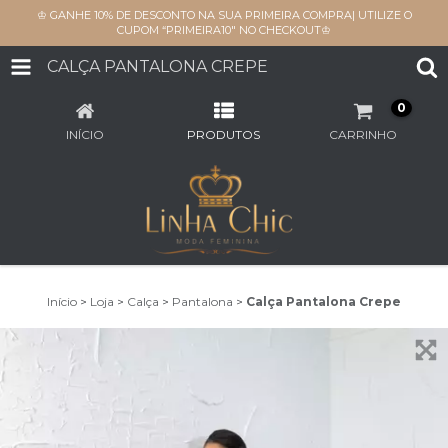
♔ GANHE 10% DE DESCONTO NA SUA PRIMEIRA COMPRA| UTILIZE O
CUPOM “PRIMEIRA10" NO CHECKOUT♔
CALÇA PANTALONA CREPE
0
INÍCIO
PRODUTOS
CARRINHO
Início
>
Loja
>
Calça
>
Pantalona
>
Calça Pantalona Crepe