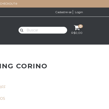
O CHECKOUT♔
Cadastre-se
Login
0
R$0,00
ING CORINO
OFF
ROS