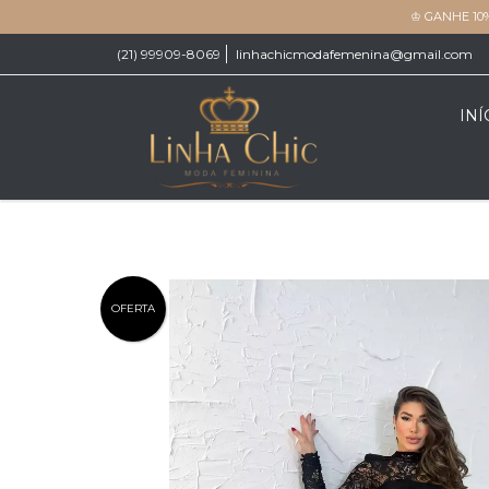
♔ GANHE 10
(21) 99909-8069
linhachicmodafemenina@gmail.com
INÍ
OFERTA