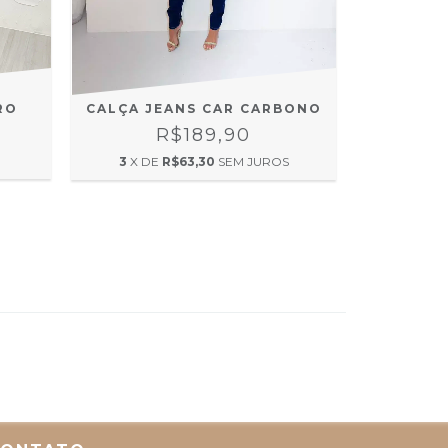
CALÇA JEANS CAR CARBONO
CALÇA 
RO
R$189,90
3
X DE
R$63,30
SEM JUROS
3
X DE