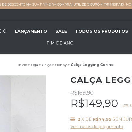
% DE DESCONTO NA SUA PRIMEIRA COMPRA| UTILIZE O CUPOM “PRIMEIRA10" N
CIO
LANÇAMENTO
SALE
TODOS OS PRODUTOS
FIM DE ANO
Início
>
Loja
>
Calça
>
Skinny
>
Calça Legging Corino
CALÇA LEGG
R$169,90
R$149,90
12
% 
2
X DE
R$74,95
SEM JU
Ver meios de pagamento