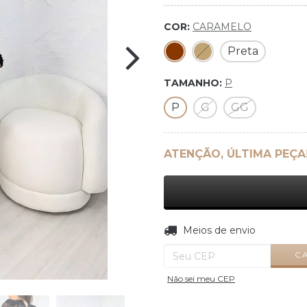
COR:
CARAMELO
Preta
TAMANHO:
P
P
G
GG
ATENÇÃO, ÚLTIMA PEÇA
Entregas para o CEP:
Meios de envio
C
Não sei meu CEP