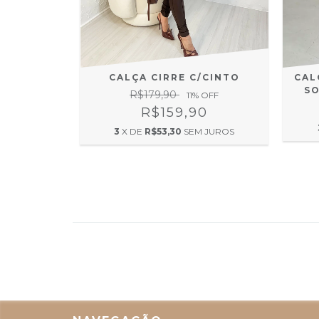
NY 2438
0
CALÇA CIRRE C/CINTO
CAL
 JUROS
SO
R$179,90
11
% OFF
R$159,90
3
X DE
R$53,30
SEM JUROS